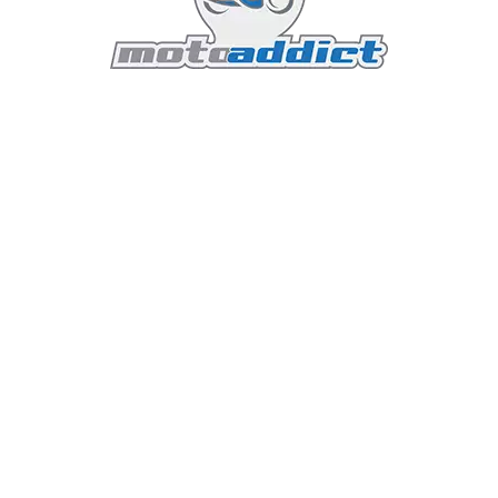
’avant et 17 pouces à l’arrière, chaussées de pneus Pirelli S
 Le système de freinage Brembo, avec double disque de 305
able en mode Enduro.
es et une garde au sol généreuse, la DS900X peut s’aventure
de montagne sinueuses.
giques : une dotation impres
richesse d’équipements rarement vue dans cette catégorie de
ooth et mirroring pour GPS, permettant de refléter l’écran 