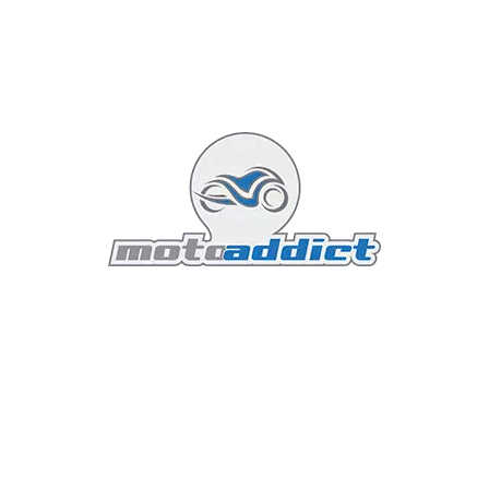
Gamme moto BMW 2027 :
évolutions et nouveautés
Actualités BMW
6 juillet 2026
Affichages : 238
12 minutes read
Le milieu de l'été est
traditionnellement le moment choisi
par Munich pour lever le voile sur les
ajustements stratégiques de son
catalogue moto. Loin des grands
lancements isolés, les évolutions
annoncées pour le millésime 2027
dessinent une feuille de route claire
pour BMW Motorrad : rationaliser les
options, élever le niveau