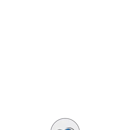
QJMotor
Suzuki
Triumph
Yamaha