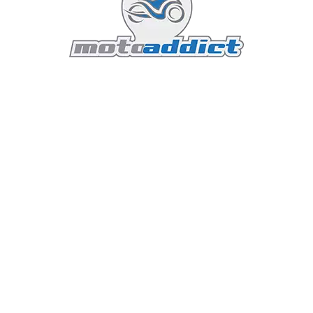
A propos de l'auteur
Olivier :
Passionné de moto
depuis mon plus jeune âge, j'ai
passé le permis 125cc à 16 ans et
le gros cube dès 18 ans. C'était
dans les années 90 et depuis je
n'ai jamais cessé de rouler en
moto. J'ai même travaillé
quelques temps dans le domaine, mais je suis
finalement revenu vers l'informatique, une activité qui