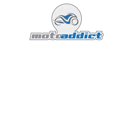
Lire la suite...
Featured
Essai Aprilia RSV 1000 (2001-2003)
Aprilia
26 octobre 2009
6 minutes read
Introduction