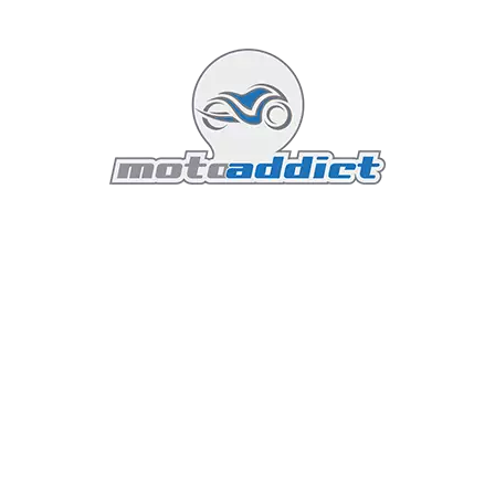
Honda XL750 Transalp 2026 : La
Maîtrise de l’Équilibre
Olivier
Actualités Honda
5 mars 2026
6 minutes read
Plus affûtée, mieux protégée et toujours aussi
polyvalente : la Honda XL750 Transalp 2026
s'impose comme la référence du trail "mid-size"
pour ceux qui refusent de choisir entre le bitume
et la poussière. Depuis son apparition en 1986, la
Transalp a toujours cultivé une philosophie
unique : être la moto de tous les jours et de