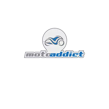
Essai Ducati StreetFighter S (2009),
par Carter
Ducati
30 septembre 2009
4 minutes read
Bon, à mon tour d'essayer cette petite Ducat !
J'avais prévu au départ d'autres essais... mais les
bécanes n'étaient pas dispo à l'essai. Me voici
donc O-BLI-GER d'essayer cette StreetFighter.
Première difficulté, trouver les coordonnées de
Ducati Ben vi, Ducati Lyon a été repris par Harley
Lyon, et a déménagé ! (de 300 m ), du coup les
coordonnées téléphoniques ne sont plus
bon Après recherche sur le net, et appel de HD,