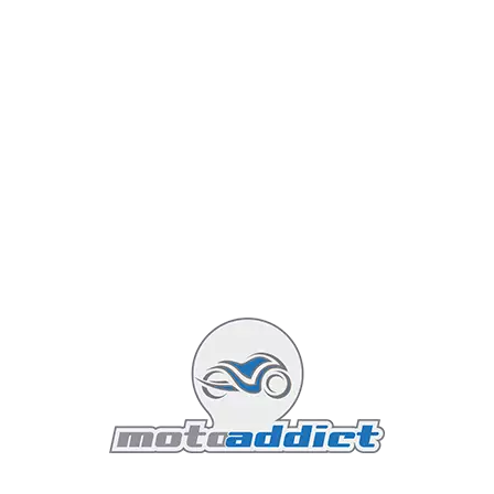
moteur hérité de la prestigieuse lignée des GSX-
R. En 2026, Suzuki revient sur le devant de la
scène avec une version peaufinée, technologique
et plus agressive que jamais.
Lire la suite : Suzuki GSX-S125 2026 : la définition de
l'agilité
Featured