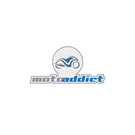
des pneus, d'un indicateur de conduite éco, et de
poignées passager en aluminium. La compatibilité avec
une application mobile dédiée permet aussi de
configurer certains paramètres du tableau de bord, de
suivre l'entretien de la moto ou encore de géolocaliser
son véhicule.