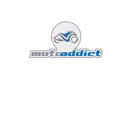
Face-à-face
17 mai 2026
7 minutes read
Le marché de la moto en 2026 n'a plus rien à voir
avec celui d'il y a dix ans. Le segment des "petits"
trails de 500cc, autrefois considéré comme une
simple porte d'entrée pour les permis A2, est
devenu le véritable nerf de la guerre. Pourquoi ?
Parce que les motards, qu'ils soient débutants ou
baroudeurs expérimentés, reviennent à
l'essentiel : la légèreté, l'économie et la
polyvalence réelle.
Lire la suite...
Featured