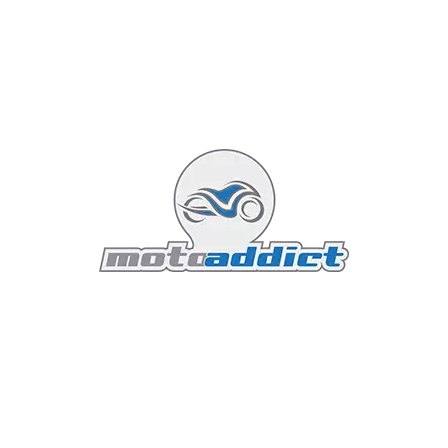
Benelli
22 juillet 2009
4 minutes read
Hello les gens d'ici !
Oui oui oui oui encore un petit article pour vous
parler d'une autre moto essayée cette semaine
: la Benelli TNT 1130.
NB : pas de chèque de caution.
Mais ma Street Triple en échange...
Lire la suite...