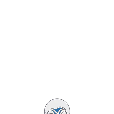
 étudiée pour convenir à différents types de pilotes :
qui facilite la prise en main même pour des gabarits moyens
evier pour manœuvrer en ville et en off-road léger.
mettant d’absorber les irrégularités des chemins et des r
t en arrière
pour un bon compromis entre confort routier e
rambler 400 XC reste maniable et rassurante, loin des scram
e aussi bien les débutants que les motards expérimentés e