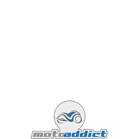
vie du moteur.
Cependant, l’éthanol contenu dans le SP95-E10 peut, à
long terme, poser un problème dans certains moteurs.
L'éthanol a tendance à attirer l’humidité et à corroder
certaines pièces en métal ou en caoutchouc. Les motos
plus anciennes, ou même certains modèles modernes
dont les composants ne sont pas conçus pour
supporter les effets de l’éthanol, peuvent rencontrer
des problèmes à long terme avec le SP95. Dans ces cas
spécifiques, le SP98, qui contient moins d’éthanol,
pourrait être une meilleure option pour protéger le
moteur contre la corrosion.
Quel est le choix le plus
économique ?
Il est évident que l’utilisation du SP98 peut augmenter
vos dépenses en carburant, car ce dernier est
généralement plus cher que le SP95. Si votre moto