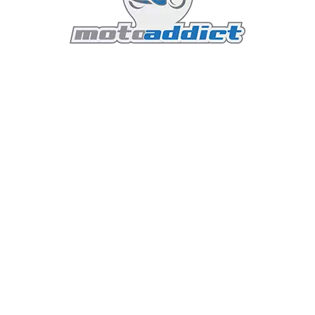
ière urbaine et
Honda X-ADV 2025 
Olivier
Actualités Honda
7 minutes read
La Honda X-ADV 2025 est
ce modèle hybride qui com
la Honda NC750X s'est
avec la performance et le
es motos polyvalentes
Conçu à l'origine dans l
es ans, elle a su se
de Honda à Rome, ce de
ues innovantes qui allient
son originalité et son ad
acité d’adaptation
repousser les limites av
cylindre économe en
matière de design, d'er
nfortable et d’un design
de performance, tout en
 a évolué pour répondre
de l'environnement.
025, cette populaire
té, des améliorations
Lire la suite : Honda X-ADV 
ériaux écologiques,
ontournable pour les
es.