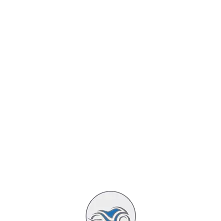
ustom intemporel
Featured