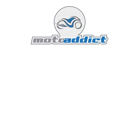
rester sec, confortable, et en sécurité, même
dans les conditions les plus humides. Cet
article détaillé vous guidera à travers les
critères essentiels à considérer pour bien
choisir votre équipement de pluie pour la
moto.
Lire la suite...
Featured