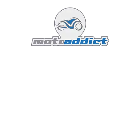
pilotage sécurisée et optimisée. Le système de
contrôle de traction (HSTC), le contrôle de wheeling, et
le contrôle de frein moteur sont ajustables sur
plusieurs niveaux, permettant une adaptation fine aux
conditions de conduite et aux préférences
personnelles du pilote.
Le freinage est assuré par un système ABS avancé,
couplé à des étriers Brembo Stylema, offrant une
puissance de freinage exceptionnelle et une réponse
précise. Les disques de frein, de grande dimension,
assurent une dissipation thermique efficace, réduisant
le risque de surchauffe lors des freinages intenses.
Suspension et Amortissement
La suspension de la CBR1000RR-R Fireblade SP 2024 est
signée Öhlins, avec une fourche avant NIX30 et un
amortisseur arrière TTX36. Ces composants de haute
qualité offrent une absorption optimale des chocs et