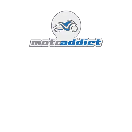
machine, souvent qualifiée de "reine des
routières", a su s’imposer comme le modèle
de référence pour les passionnés de longues
distances. La version 2024 de la Honda GL1800
Gold Wing ne déroge pas à cette règle,
repoussant encore les limites du confort, de la
technologie et de la performance. Dans cet
article, nous explorerons en profondeur ce
que cette nouvelle itération de la Gold Wing a
à offrir, et pourquoi elle continue d'être la
référence ultime pour les motards exigeants.
Lire la suite...
Featured