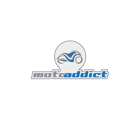
Un Tableau de Bord Moderne
Le tableau de bord numérique de la V100 Mandello S
offre une interface utilisateur moderne et intuitive.
L'écran TFT couleur de 5 pouces affiche des
informations telles que la vitesse, le régime moteur, le
mode de conduite sélectionné, l'autonomie restante, et
bien plus encore. L'affichage est personnalisable,
permettant aux pilotes de choisir les informations
qu'ils souhaitent voir en priorité.
Connectivité Bluetooth
La connectivité Bluetooth permet aux pilotes de
synchroniser leur smartphone avec la moto. Cette
fonctionnalité ouvre la porte à une multitude de
possibilités, comme la réception d'appels, la lecture de
messages, et l'accès à la musique, le tout sans avoir à
quitter le guidon des yeux. De plus, l'application dédiée
Moto Guzzi MIA offre des fonctionnalités