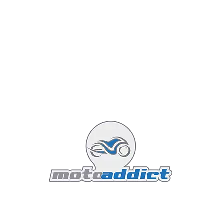
Featured
Victory Magnum X-1 Stealth
Edition
Olivier
Actus moto
16 février 2016
2 minutes read
La Victory Magnum de base est déjà un
sacré Bagger avec une forte identité,
mais la version X-1 apparue en 2015 en
rajoute une couche avec une sono