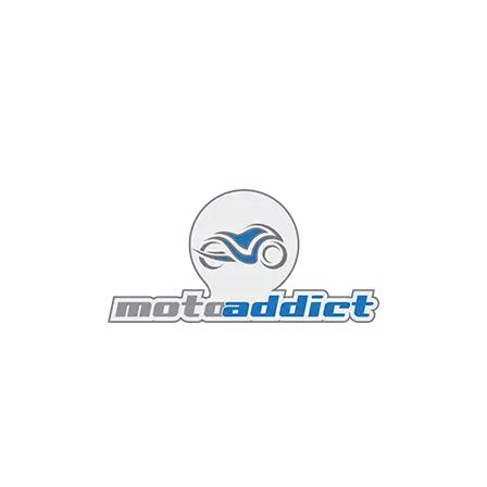
au sol qui permet de franchir de vrais obstacles sans
sueurs froides.
Pour résumer : La Honda est une citadine qui n'a pas
peur des chemins de campagne propres. La Kawasaki
est une baroudeuse qui accepte de faire de la ville.