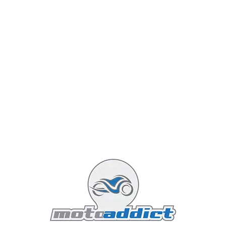
2026, les suspensions KYB ont été recalibrées pour
offrir plus de retour d'information, mais la MT reste
une moto qui demande une certaine finesse de
pilotage pour ne pas devenir "brouillonne" lors d'une
arsouille trop optimiste.
Le freinage de la MT-09, souvent critiqué par le passé,
est désormais impérial avec son maître-cylindre radial
Brembo de série. La Z900 freine fort, très fort même,
mais offre un ressenti un peu plus spongieux au levier
que sa rivale bleue.
"La Z900, c'est le TGV : rapide, stable,
inarrêtable. La MT-09, c'est le karting :
vif, nerveux, et addictif au possible."