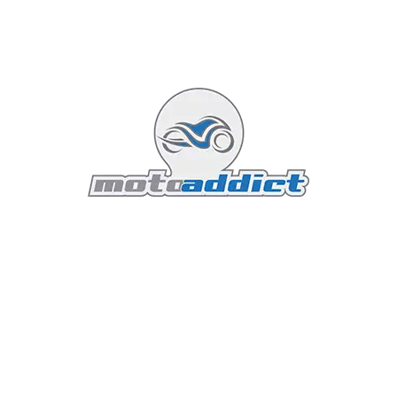
saine, rassurante, prévisible et extrêmement
valorisante pour son conducteur.
Kawasaki Z500 SE : Le vélo des virages
Chez Kawasaki, la légèreté dicte la loi du châssis. La
Z500 SE se contente d'une fourche télescopique
conventionnelle de 41 mm à l'avant et d'une
suspension arrière de type Back-Link. Les
pneumatiques choisis sont plus étroits (110/70-17 à
l'avant, 150/60-17 à l'arrière), ce qui réduit
drastiquement l'effet gyroscopique et les masses non
suspendues.