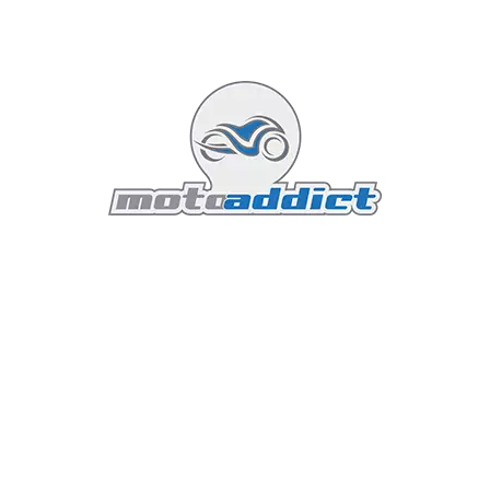
Face-à-face Aprilia Dorsoduro 750
(2009) et Triumph Street Triple R
(2010)
Face-à-face
7 mars 2010
7 minutes read
Voici mon petit comparatif entre ma nouvelle R et
mon ancien Dorsoduro. Soyez indulgent car je
suis un jeune motard et je n'ai pas encore eu
l'occasion d'essayer beaucoup de motos, donc je
manque de points de comparaison...
Lire la suite...
Featured