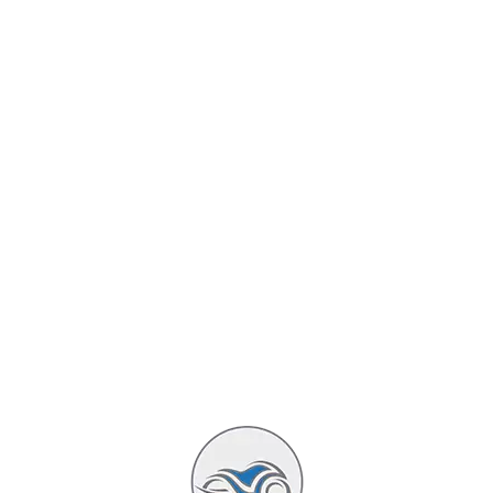
persport avec ses étriers Brembo radiaux et ses disque de 3