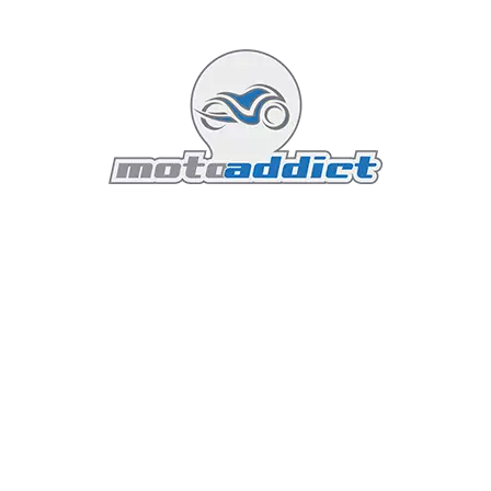
encore eu l'occasion d'essayer beaucoup de
motos, donc je manque de points de
comparaison...
Lire la suite...
Featured