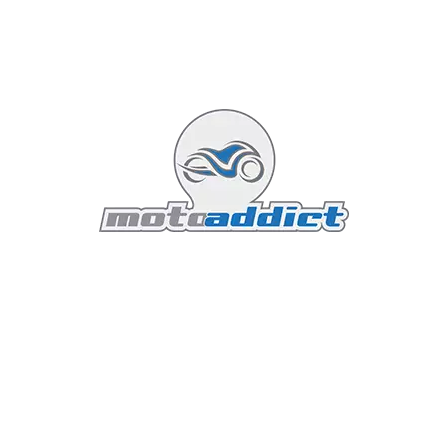
e bécane dans l'ensemble, même si quelques détails font tiq
 n'en achèterai pas je pense, mais ça mérite tout de même so