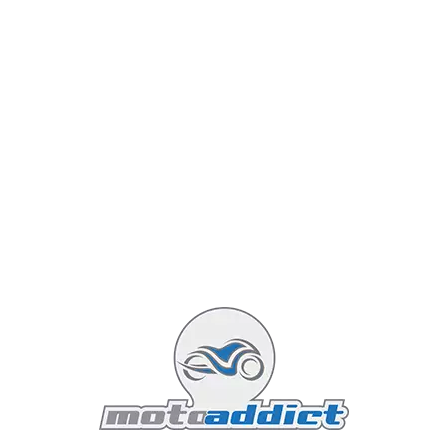
Concernant les détails esthétiques, on remarquera le
logo R18 Dragster sur le moteur ainsi que les caches-
soupapes issus du catalogue aftermarket. La
carrosserie arbore un bleu métallisé souligné par des
lignes blanches (pin stripes).
En bref, une moto de salon ou de ligne droite, pas
franchement utile mais parfaitement réalisée !
Plus d'infos sur le site de
Roland Sands Design
.
Photo de la BMW R18 transformée
par RSD