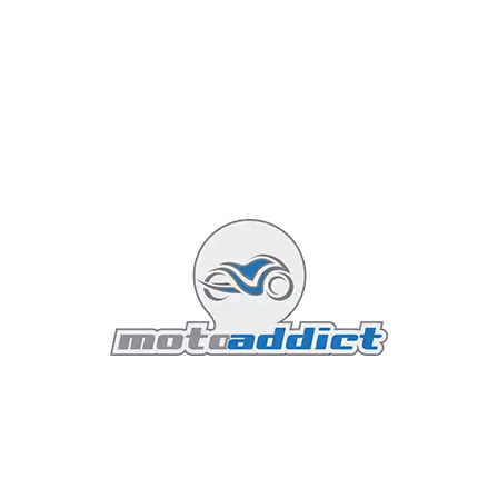
Indian Sport Chief 2024 : cruiser
viril
Olivier
Actualités Indian
25 juin 2024
Mis à jour : 25 juin 2024
Affichages : 1340
7 minutes read
Le monde des motos est en constante
évolution, avec chaque année apportant son
lot d'innovations, de nouvelles technologies et
de designs captivants. Parmi les modèles les
plus attendus de 2024 se trouve l'Indian Sport
Chief. Conçue par le légendaire constructeur
américain Indian Motorcycle, cette moto
promet de redéfinir les standards de
performance et de style dans l'univers des
deux-roues. Cet article vous plonge au cœur
de l'Indian Sport Chief 2024, une machine
conçue pour les passionnés de motos à la
recherche de sensations fortes, d'élégance et