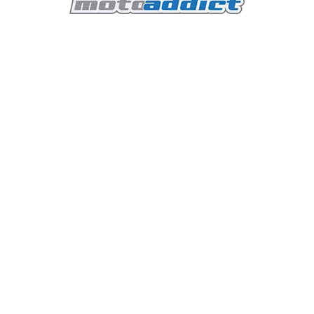
7 minutes read
t forgé une réputation
s, combinant un design
Moto-Guzzi V85 C
pointe. La V100 Mandello S
aitement l'esprit de la
Olivier
Actualités Moto-Guzz
ions révolutionnaires.
ail cette nouvelle
Avec la gamme 1200 dispa
fications techniques,
Stelvio de la marque, il
ience de conduite qu'elle
Guzzi. Le salon EICMA 20
V85, un trail de milieu d
années 80.
4 : vers la modernité
Lire la suite : Moto-Guzzi V
Featured