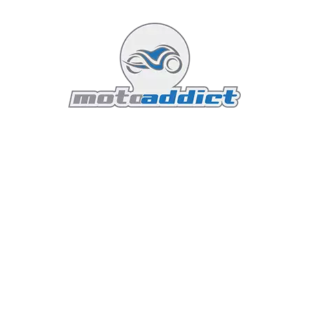
Le train avant reste léger et prévisible. La roue de 18
pouces à l'avant confère une stabilité impériale, tandis
que les pneus Dunlop Sportmax (montés de série)
offrent un grip rassurant même sur bitume humide. Ce
qui frappe, c'est la facilité d'utilisation. Avec une selle à
seulement 780 mm du sol, la V7 est accessible à tous
les gabarits. On se sent tout de suite chez soi, avec un
guidon large qui permet de placer la moto avec
précision sans effort.
Le freinage est confié à un seul disque à l'avant, pincé
par un étrier Brembo à 4 pistons. C'est largement
suffisant pour le poids de la bête, d'autant que l'ABS
Continental de dernière génération intervient avec une
discrétion exemplaire. C’est une moto qui pardonne,
qui accompagne son pilote sans jamais l’intimider.