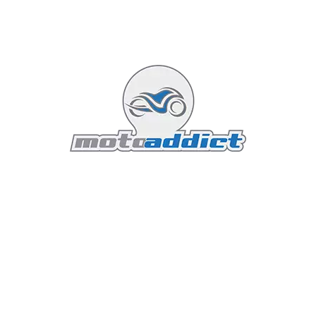
supplémentaires telles que la navigation, la gestion
des appels et des messages, ainsi que la lecture de
musique.
Modes de Conduite et Aides à la
Conduite
La 390 Duke est équipée de plusieurs modes de
conduite, permettant d'adapter la moto aux conditions
de route et au style de conduite du pilote. Les modes
Street et Sport modifient la réponse de l'accélérateur
et les réglages du contrôle de traction, offrant une
expérience de conduite personnalisée.