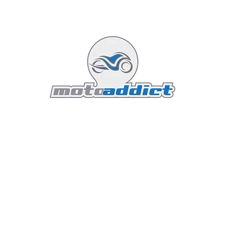
Les clignotants automatiques intègrent la fonction «
signal de freinage d’urgence » (ESS), qui alerte les
autres usagers en cas de freinage brusque. Un
système d’arrêt automatique des clignotants, basé sur
la comparaison des vitesses des roues avant et arrière,
vient parfaire cet arsenal de sécurité.
En complément, la moto dispose d’une prise USB pour
recharger des appareils électroniques, répondant ainsi
aux besoins des aventuriers connectés.