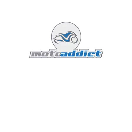
adopte une livrée hommage inspirée de la
mythique 750 F1 des années 1980, mariant
l'esthétique historique de la compétition aux
matériaux composites modernes.
La technologie de pointe s'invitera aussi au cœur des
stands grâce à des casques de réalité augmentée
permettant de configurer à l'échelle 1:1 une
Multistrada V4 S via le programme de personnalisation
en usine *Ducati Factory Made*. Les mélomanes
pourront quant à eux s'isoler dans la cabine *Sound
Experience* développée par Garvan Acoustic Wellness
pour savourer la symphonie mécanique pure des
différents moteurs de la gamme.
Expériences de pilotage : Du circuit
de Misano aux pistes tout-terrain
À la WDW, les spectateurs sont aussi des acteurs. Les
détenteurs de pass 3 jours auront l'opportunité de