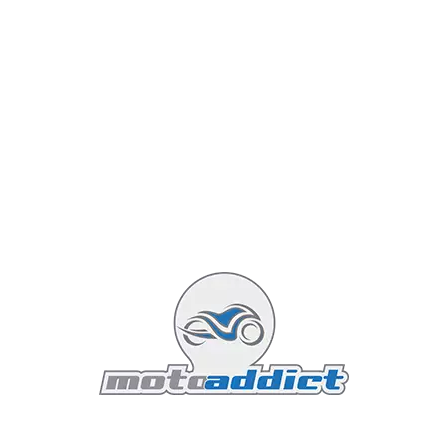
son design audacieux. Avec la version 2024,
Suzuki continue à cultiver cette légende tout
en introduisant des innovations pour
répondre aux exigences des motards
modernes. Dans cet article, nous allons
explorer en détail cette nouvelle mouture, ses
caractéristiques, ses évolutions, ainsi que ce
que cette moto représente dans l'univers du
deux-roues.
Lire la suite...
Featured