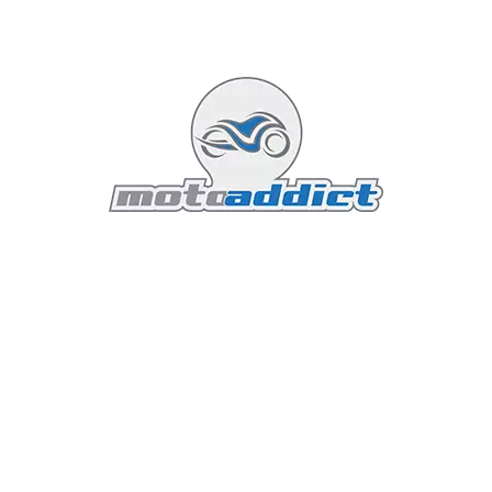
4. Électronique : La technologie au
service du chaos contrôlé
Piloter un Boxer de 149 Nm pourrait être terrifiant
sans un filet de sécurité électronique. En 2026, BMW
intègre sa toute nouvelle centrale inertielle (IMU) à 7
axes.
Mode de conduite "Hooligan" :
Exclusif à ce
modèle, il autorise des wheelings contrôlés et une