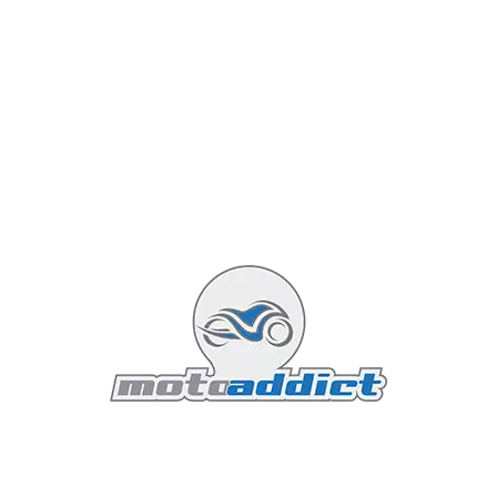
Autant le power, rien à redire, comme le BT14 et 16,
très bon grip, pas de surprise, bonne usure. Autant le
road2 était catastrophique niveau comportement. Un
rétrogradage dans les tours, un freinage de l'arrière
bloquait très rapidement du fait du manque de grip.
Oui, une sportive ne pardonne pas le fait de monter du
pneu routier. Cela ne m'empéchais pas de prendre de
joli angles, mais par contre, fallait avoir une conduite
souple, sous peine de faire de jolie virgule en entrée de
virage.
Donc, j'ai déjà fait plus de 22 000 km avec le CBR. cela
n'est pas rien, puisque je l'ai depuis 10 mois environ.
Tableau de bord
Compteur ou il ne manque, à mon gout, qu'un
afficheur de rapport engagé... Je cherche toujours la