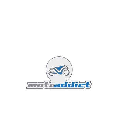
impressionnantes.
Une technologie intégrée avec
discrétion
La Bonneville Bobber TFC conjugue technologie
moderne et esthétique intemporelle. Le contrôle de
traction offre une stabilité et une sécurité accrues sans
compromettre le style. Les feux arrière
multifonctionnels, de style "bullet", remplacent le feu
central traditionnel, préservant ainsi le look
minimaliste de la moto.