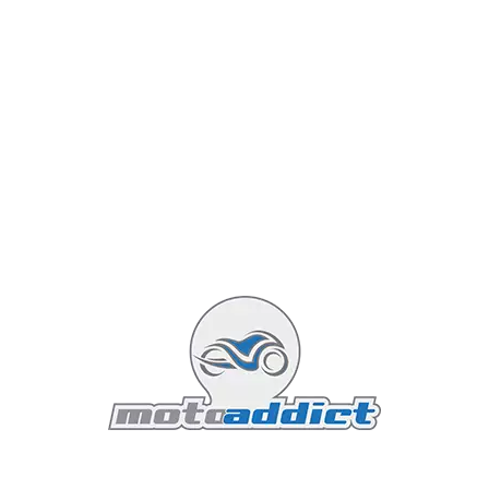
Côté pneumatiques, la monte d'origine est confiée aux
Pirelli Diablo Supercorsa SP V4
. Ces gommes, quasi-
slicks sur les épaules, transforment la moto en
véritable ventouse dès qu'elles atteignent leur
température de fonctionnement.
"La Moto2 Edition est le chant du
cygne des roadsters thermiques de
haute précision. Elle n'est pas là pour
plaire à tout le monde, elle est là pour
satisfaire ceux qui savent que la vitesse
est une science."