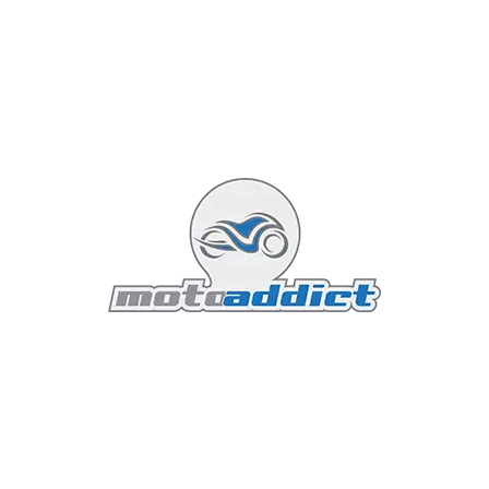
Le grand guidon chromé revient naturellement vers le
pilote, permettant de maintenir le buste parfaitement
droit et les bras détendus. Les repose-pieds sont
positionnés à l'aplomb du bassin, évitant de plier
exagérément les genoux. Cette ergonomie sénatoriale
préserve le dos et permet d'envisager des étapes de
plusieurs centaines de kilomètres sans ressentir la
moindre fatigue physique.
Le passager n'est pas le parent pauvre de cette
nouveauté 2026. Contrairement aux strapontins
symboliques des roadsters modernes, la Bullet offre
une large portion de selle plate à l'arrière, complétée
par une sangle de maintien discrète et des poignées
latérales bien intégrées. Voyager en duo à un rythme
de promenade bucolique devient un véritable art de