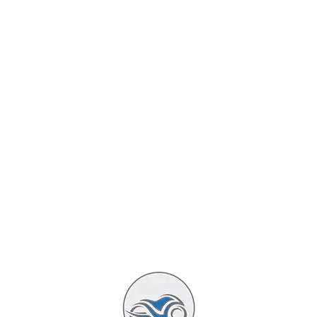
trail routier pour petit budget
Olivier
Actualités QJMotor
26 mai 2025
7 minutes read
L’année 2025 marque une nouvelle étape pour
QJMotor, la marque chinoise montée en
puissance ces dernières années, avec l’arrivée de
la SRT 900 SX Touring, un trail routier qui
ambitionne de rivaliser avec les références
européennes et japonaises du segment. Dotée
d’un moteur performant, d’un équipement haut
de gamme et d’une dotation de série
impressionnante, cette machine se distingue par
un rapport prix-prestations très compétitif. Voici
un tour d’horizon complet de ce modèle conçu
pour l’aventure… sans se ruiner.
Lire la suite : QJMotor SRT 900 SX Touring 2025 : trail
routier pour petit budget