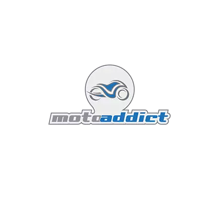
De plus, le poids contenu de la moto (environ 170 kg à
sec) permet une maniabilité exceptionnelle, un atout
considérable pour une utilisation en milieu urbain où
la capacité de manœuvre et de réaction rapide est
primordiale.
Performances et sensations de
conduite
La Vitpilen 801 2025 est une moto qui ne se contente
pas d’être belle. Sa puissance et ses capacités