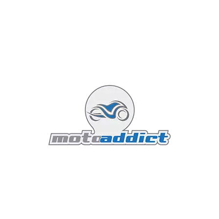
plusieurs modes de conduite, tels que "Street" et
"Supermoto", permettent d'ajuster les paramètres de
la moto en fonction des conditions de conduite et des
préférences du pilote.
Confort et Ergonomie
Malgré son orientation vers la performance, la
Husqvarna 701 Supermoto ne fait pas de compromis
sur le confort. La selle ergonomique, avec une hauteur
de 890 mm, est conçue pour offrir un soutien optimal
et une position de conduite confortable, même lors
des longues sessions de conduite. Le réservoir de
carburant de 13 litres permet de parcourir de longues
distances sans interruption fréquente pour les
ravitaillements.