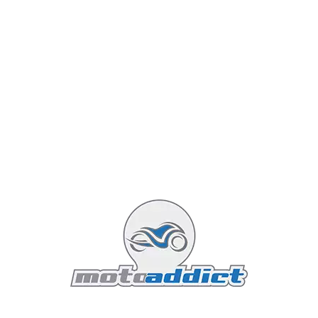
La BMW F 900 GS Adventure 2024 incarne
l'apogée de l'innovation et de la performance
dans le monde des motos d'aventure. BMW
Motorrad, avec une longue tradition de
fabrication de motos de haute qualité, a encore
une fois repoussé les limites avec ce nouveau
modèle. Conçue pour les aventuriers modernes,
la F 900 GS Adventure combine une ingénierie de
pointe, des fonctionnalités avancées et un design
robuste pour offrir une expérience de conduite
inégalée, que ce soit sur les routes goudronnées
ou les chemins de terre les plus difficiles.
Lire la suite : BMW F 900 GS Adventure 2024 : pour
explorer le monde
Featured