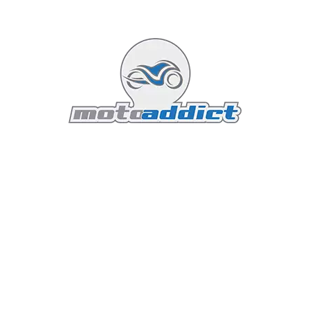
lors des passages techniques.
5. Fiche Technique : BMW F 900 GS
Adventure (Millésime 2026)
Caractéristique
Détails Techniques
Bicylindre en ligne, 4 temps, 8
Type de moteur
soupapes
Cylindrée
895 cm³
Puissance Maxi
105 ch (77 kW) à 8 500 tr/min
Couple Maxi
93 Nm à 6 750 tr/min
Chaîne, 6 rapports, Shifter Pro en
Transmission
option
Réservoir
23 Litres (Réserve env. 3,5L)
Poids en ordre de
246 kg
marche