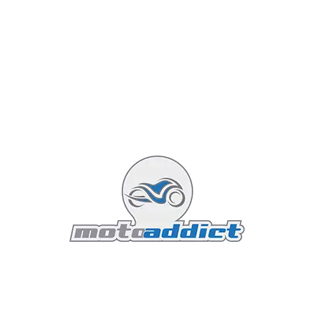
sans les contraintes des modèles plus puissants.
Cet article détaillera les spécifications techniques,
le design, la performance, les innovations
technologiques et l’impact potentiel de cette
moto sur le marché.
Lire la suite : Aprilia RS 457 2024 : le sport accessible
Featured