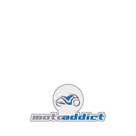
de sous d’écarts entre les machines donc voila, les
bases son posées…
Par contre, le tableau de bord lui est très zoli, avec les
diodes bleues (shift light) à la starwars.
Deuxième reproche : le moteur.
Il est très sympa, très
efficace, et certainement génial pour taper un chrono
mais la sensation de poussée n’est (et ne seras jamais)
celle d’un gros bi vélu qui pète et qui rote… MAIS, le
son est tellement génial qu’il participe pour beaucoup
à relever ce moteur qui enchantera tout de même un
grand nombre de motards…
Bref j’ai adoré, ma chérie aussi (depuis deux jours, elle
dort avec la revue Triumph comme doudou), et la moto
vaut vraiment le coup !
En plus, trop content, je pense
que ma moitié à vraiment tilté sur la machine…
Profitez en, les promos de novembre vous offre 300€