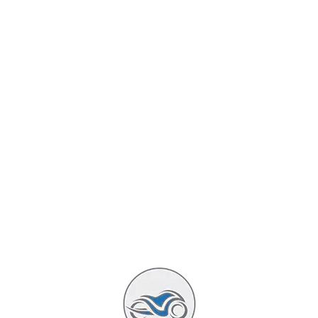
précis... On se sent en total sécurité (gare à l'excès de
confiance).
De plus la suspension en mode confort est extra !! On
ne sent rien, on a l'impression de rouler sur de la
moquette !! Rien à voir avec Kawette !!
Sinon coté frein... hallucinant aussi !!
Le freinage, est super puissant, et couplé à l'ABS... on a
l'impression de rencontrer un mur tellement ça freine
fort !! Là encore, Kawette est à des km !! Le premier
coup, je me suis même fait peur, mais rien à craindre,
aucun dérapage !!
Même en courbe, le freinage est super sécurisant...
De là, petit arrêt à Fourvière pour un petit débriefing...