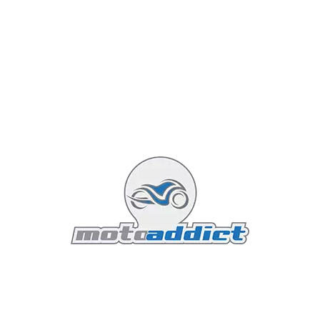
route pour l'été et dont la protection est limitée vu
l'exposition du poignet.
Etanches ou non les gants moto
de piste?
La plupart des gants racing ne sont pas étanches, le
but étant qu'ils restent relativement fins et souples
tout en offrant suffisamment d'éléments protecteurs.