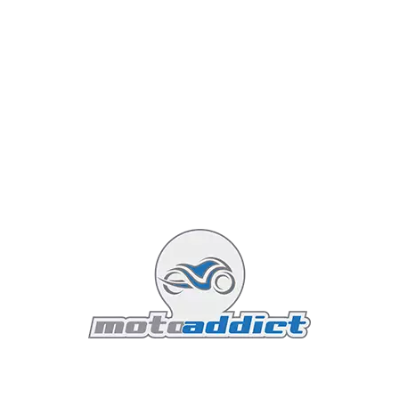
Essai Aprilia Dorsoduro 750
(2009)
Olivier
Aprilia
7 mars 2010
Mis à jour : 23 décembre 2020
Affichages : 12953
4 minutes read
Aujourd’hui ma Dorsoduro affiche 2000km au
compteur, c’est le moment de faire un petit
bilan… Soyez indulgent, je suis débutant,
j'affinerai plus tard mes impressions surtout
quand j'aurai pu essayer d'autres motos afin
de comparer...
Lire la suite...