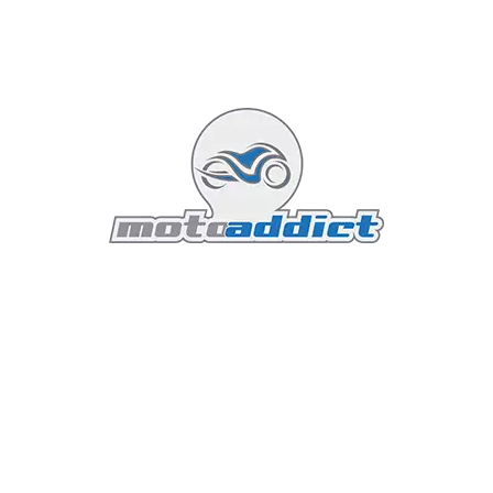
leurs expériences avec la communauté Triumph.
Aides à la Conduite et Sécurité
La Tiger 1200 GT Explorer 2024 est dotée de plusieurs
systèmes d'aide à la conduite de pointe. Le contrôle de
traction dynamique (DTC), l'ABS en courbe, et le
système de suspension semi-active (TSAS) travaillent
ensemble pour offrir une stabilité et une sécurité
optimales dans toutes les conditions de conduite.
Le DTC ajuste automatiquement la puissance du
moteur pour éviter les pertes de traction, tandis que
l'ABS en courbe empêche le blocage des roues lors des
freinages brusques, même en virage. Le TSAS ajuste
électroniquement la suspension en temps réel en
fonction des conditions de la route et du style de
conduite, assurant un confort et une maniabilité
inégalés.