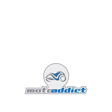
Featured
Suzuki 2016 : re-bonjour SV650, au
revoir Gladius
Olivier
Actualités Suzuki
17 novembre 2015
3 minutes read